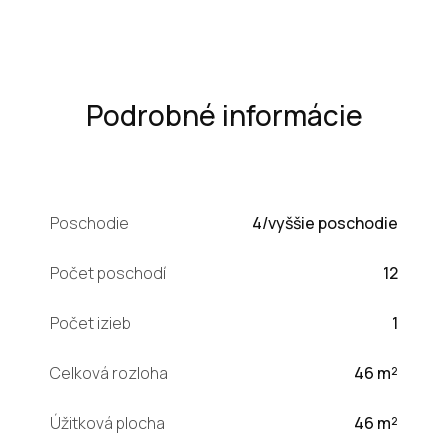
Podrobné informácie
Poschodie
4/vyššie poschodie
Počet poschodí
12
Počet izieb
1
Celková rozloha
46 m²
Úžitková plocha
46 m²