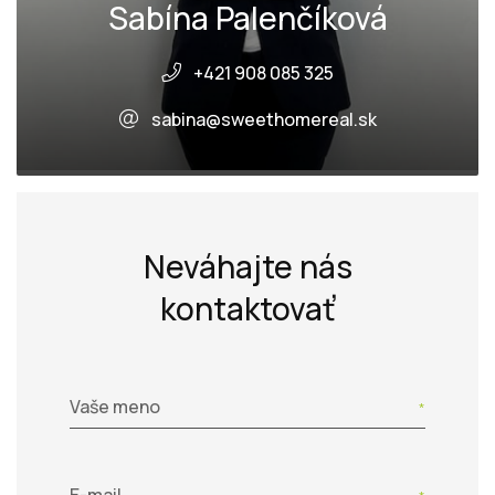
Sabína Palenčíková
+421 908 085 325
sabina@sweethomereal.sk
Neváhajte nás
kontaktovať
Vaše meno