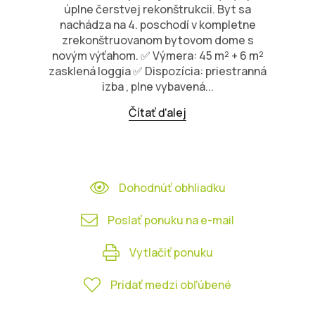
úplne čerstvej rekonštrukcii. Byt sa
nachádza na 4. poschodí v kompletne
zrekonštruovanom bytovom dome s
novým výťahom. ✅ Výmera: 45 m² + 6 m²
zasklená loggia ✅ Dispozícia: priestranná
izba , plne vybavená...
Čítať ďalej
Dohodnúť obhliadku
Poslať ponuku na e-mail
Vytlačiť ponuku
Pridať medzi obľúbené