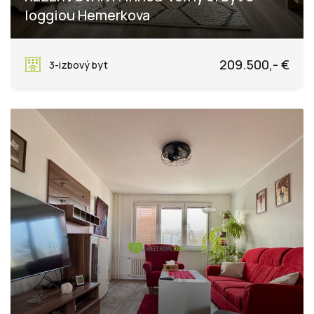
loggiou Hemerkova
Hemerkova, Košice - mestská časť Sídlisko KVP
209.500,- €
3-izbový byt