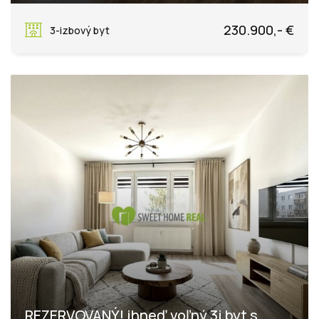
Sokolovská, Košice - mestská časť Západ
230.900,- €
3-izbový byt
REZERVOVANÝ! ihneď voľný 3i byt s