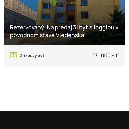
Rezervovaný! Na predaj 3i byt s loggiou v
pôvodnom stave Viedenská
Viedenská 38, Košice - mestská časť Sídlisko Ťahanovce
171.000,- €
3-izbový byt