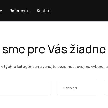
by
Referencie
Kontakt
 sme pre Vás žiadn
y v týchto kategóriach a venujte pozornosť svojmu výberu, a