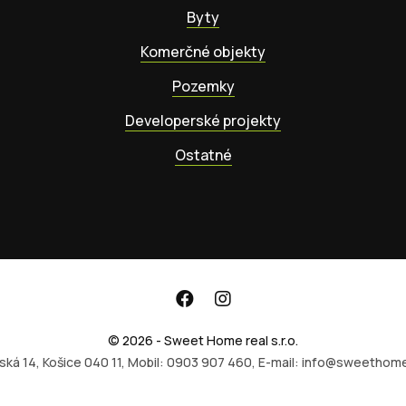
Byty
Komerčné objekty
Pozemky
Developerské projekty
Ostatné
© 2026 - Sweet Home real s.r.o.
ská 14, Košice 040 11, Mobil: 0903 907 460, E-mail: info@sweethome