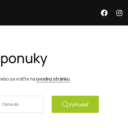
e ponuky
lebo sa vráťte na
úvodnú stránku
.
Vyhľadať