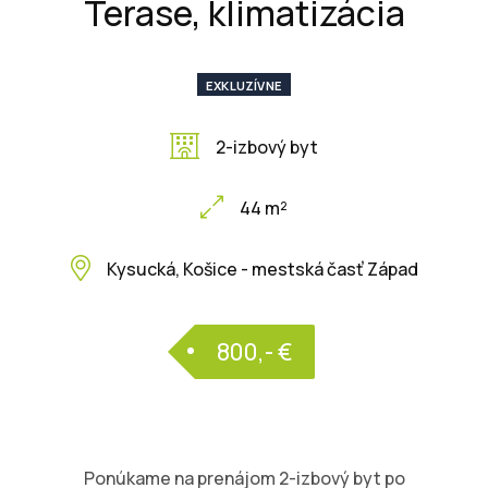
Terase, klimatizácia
EXKLUZÍVNE
2-izbový byt
44 m²
Kysucká, Košice - mestská časť Západ
800,- €
Ponúkame na prenájom 2-izbový byt po