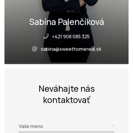
Sabína Palenčíková
+421 908 085 325
sabina@sweethomereal.sk
Neváhajte nás
kontaktovať
Vaše meno