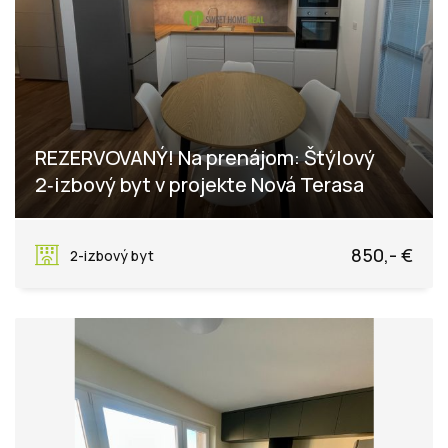
REZERVOVANÝ! Na prenájom: Štýlový
2‑izbový byt v projekte Nová Terasa
Inovecká 3, Košice - mestská časť Západ
850,- €
2-izbový byt