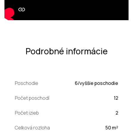
Podrobné informácie
Poschodie
6/vyššie poschodie
Počet poschodí
12
Počet izieb
2
Celková rozloha
50 m²