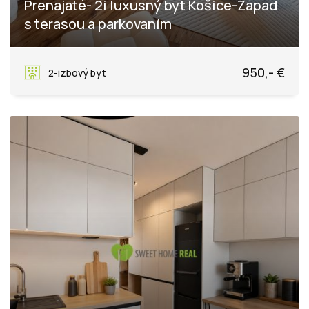
Prenajaté- 2i luxusný byt Košice-Západ
s terasou a parkovaním
Strážovská, Košice - mestská časť Západ
950,- €
2-izbový byt