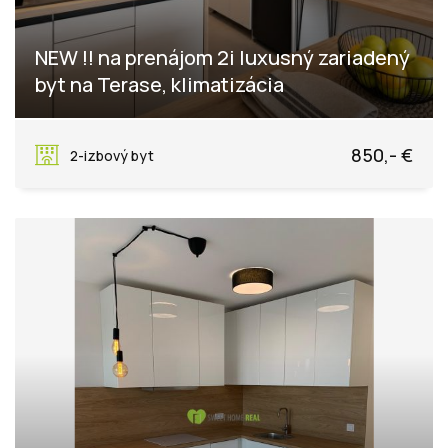
NEW !! na prenájom 2i luxusný zariadený
byt na Terase, klimatizácia
Kysucká, Košice - mestská časť Západ
850,- €
2-izbový byt