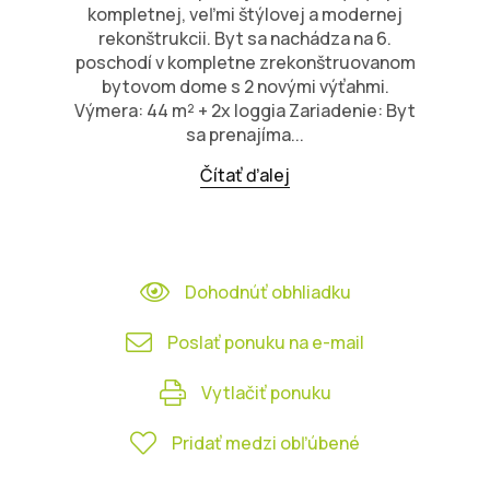
kompletnej, veľmi štýlovej a modernej
rekonštrukcii. Byt sa nachádza na 6.
poschodí v kompletne zrekonštruovanom
bytovom dome s 2 novými výťahmi.
Výmera: 44 m² + 2x loggia Zariadenie: Byt
sa prenajíma...
Čítať ďalej
Dohodnúť obhliadku
Poslať ponuku na e-mail
Vytlačiť ponuku
Pridať medzi obľúbené