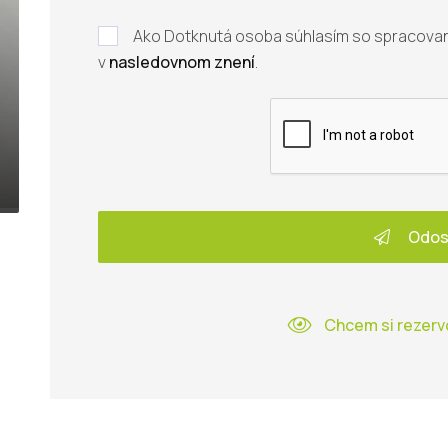
Ako Dotknutá osoba súhlasím so spracova
v
nasledovnom znení
.
Odos
Chcem si rezerv