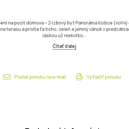
ení na pocit domova – 2‑izbový byt Panoráma Košice (voľný 
na terasu a privíta ťa ticho, zeleň a jemný vánok z predzáhr
láskou už niekoľko...
Čítať ďalej
Poslať ponuku na e-mail
Vytlačiť ponuku