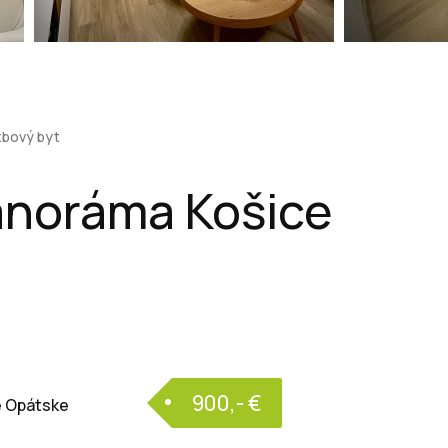
zbový byt
Panoráma Košice
900,- €
é Opátske