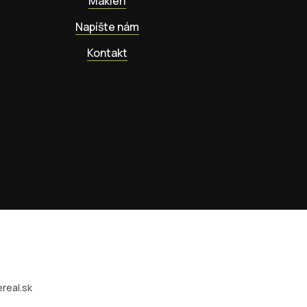
Makléri
Napíšte nám
Kontakt
real.sk