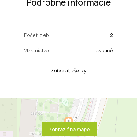
Podrobné informácie
Počet izieb
2
Vlastníctvo
osobné
Zobraziť všetky
Zobraziť na mape