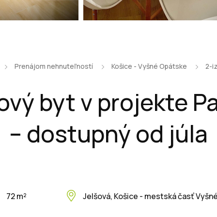
Prenájom nehnuteľností
Košice - Vyšné Opátske
2-i
ový byt v projekte 
– dostupný od júla
72 m²
Jelšová, Košice - mestská časť Vyšn