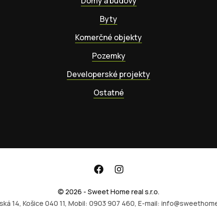
Domy a budovy
Byty
Komerčné objekty
Pozemky
Developerské projekty
Ostatné
© 2026 - Sweet Home real s.r.o.
ská 14, Košice 040 11, Mobil: 0903 907 460, E-mail: info@sweethome