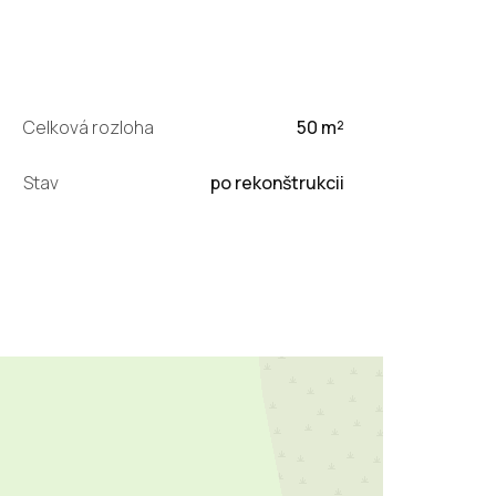
Celková rozloha
50 m²
Stav
po rekonštrukcii