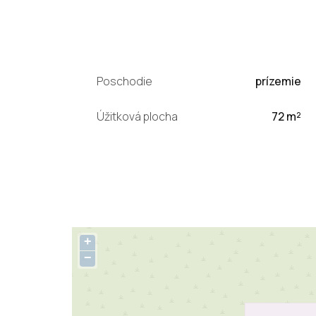
Poschodie
prízemie
Úžitková plocha
72 m²
+
−