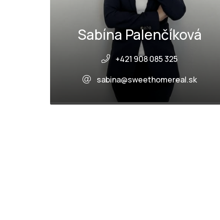
Sabína Palenčíková
+421 908 085 325
sabina@sweethomereal.sk