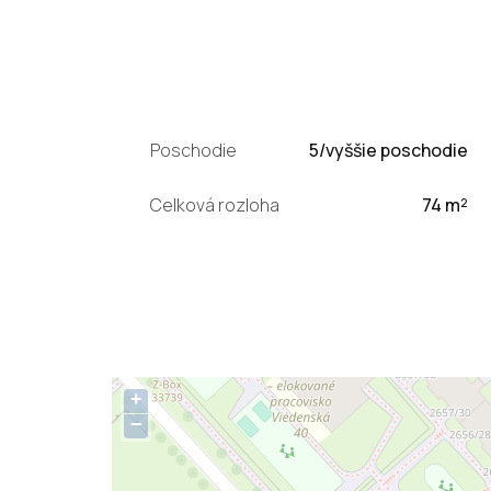
Poschodie
5/vyššie poschodie
Celková rozloha
74 m²
+
−