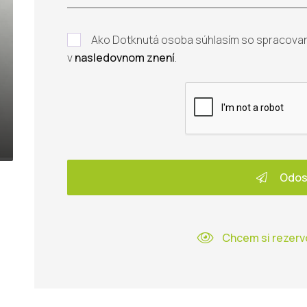
Ako Dotknutá osoba súhlasím so spracova
v
nasledovnom znení
.
Odos
Chcem si rezerv