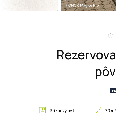
Rezervovan
pôv
PR
3-izbový byt
70 m