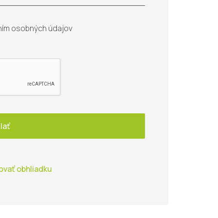
ním osobných údajov
lať
ovať obhliadku