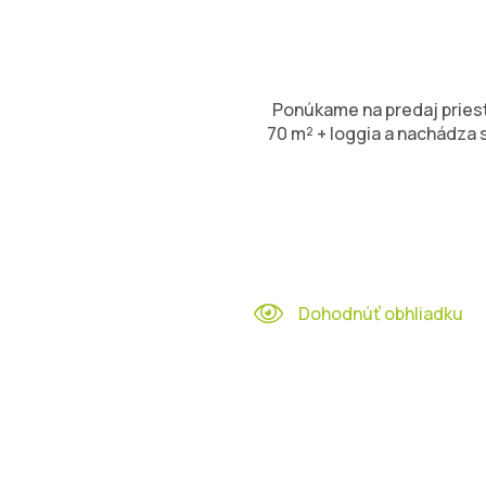
Ponúkame na predaj priestr
70 m² + loggia a nachádza
Dohodnúť obhliadku