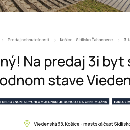
Predaj nehnuteľností
Košice - Sídlisko Ťahanovce
3-i
ý! Na predaj 3i byt 
odnom stave Viede
I SERIÓZNOM A RÝCHLOM JEDNANÍ JE DOHODA NA CENE MOŽNÁ
EXKLUZÍ
²
Viedenská 38, Košice - mestská časť Sídlis