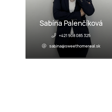
Sabína Palenčíková
+421 908 085 325
sabina@sweethomereal.sk