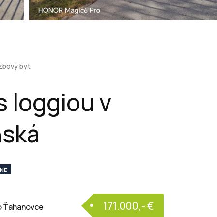
zbový byt
s loggiou v
nská
VNE
171.000,- €
ko Ťahanovce