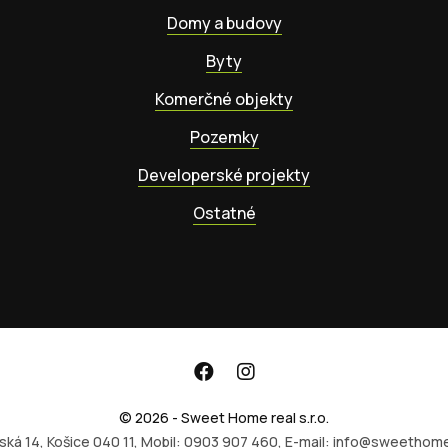
Domy a budovy
Byty
Komerčné objekty
Pozemky
Developerské projekty
Ostatné
© 2026 - Sweet Home real s.r.o.
ská 14, Košice 040 11, Mobil: 0903 907 460, E-mail: info@sweethome