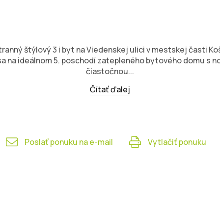
anný štýlový 3 i byt na Viedenskej ulici v mestskej časti 
 sa na ideálnom 5. poschodí zatepleného bytového domu s n
čiastočnou...
Čítať ďalej
Poslať ponuku na e-mail
Vytlačiť ponuku