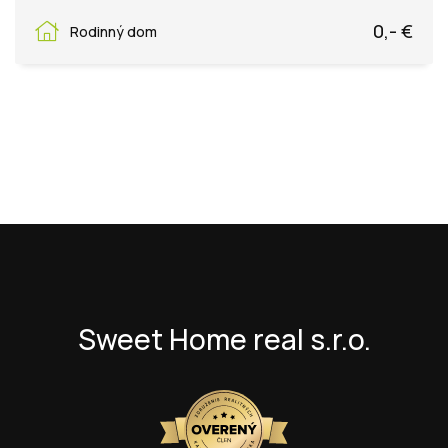
Kovaľská, Košice - mestská časť Poľov
0,- €
Rodinný dom
Sweet Home real s.r.o.