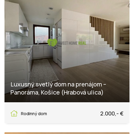
Luxusný svetlý dom na prenájom –
Panoráma, Košice (Hrabová ulica)
Hrabová, Košice - mestská časť Vyšné Opátske
2.000,- €
Rodinný dom